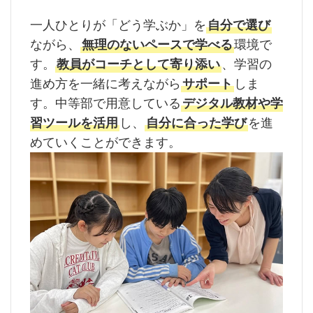
一人ひとりが「どう学ぶか」を
自分で選び
ながら、
無理のないペースで学べる
環境で
す。
教員がコーチとして寄り添い
、学習の
進め方を一緒に考えながら
サポート
しま
す。中等部で用意している
デジタル教材や学
習ツールを活用
し、
自分に合った学び
を進
めていくことができます。