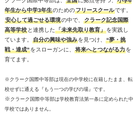
クラーク国際中等部は、
全国
に拠点を持つ、
小学6
年生から中学3年生
のための
フリースクール
です。
安心して過ごせる環境
の中で、
クラーク記念国際
高等学校
と連携した
「未来先取り教育」
を実践し
ています。
自分の興味や強み
を見つけ、
“夢・挑
戦・達成”
をスローガンに、
将来へとつながる力
を
育てます。
※クラーク国際中等部は現在の中学校に在籍したまま、転
校せずに通える『もう一つの学びの場』です。
※
クラーク国際中等部は学校教育法第一条に定められた中
学校ではありません。