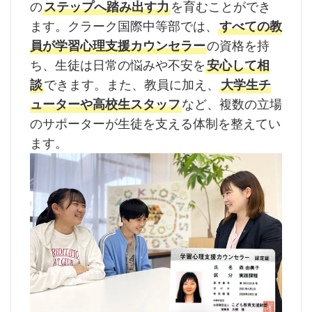
の
ステップへ踏み出す力
を育むことができ
ます。クラーク国際中等部では、
すべての教
員が学習心理支援カウンセラー
の資格を持
ち、生徒は日常の悩みや不安を
安心して相
談
できます。また、教員に加え、
大学生チ
ューターや高校生スタッフ
など、複数の立場
のサポーターが生徒を支える体制を整えてい
ます。