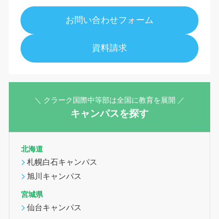
お問い合わせフォーム
資料請求
＼ クラーク国際中等部は全国に教育を展開 ／
キャンパスを探す
北海道
札幌白石キャンパス
旭川キャンパス
宮城県
仙台キャンパス