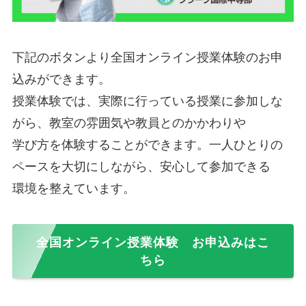
下記のボタンより全国オンライン授業体験のお申
込みができます。
授業体験では、実際に行っている授業に参加しな
がら、教室の雰囲気や教員とのかかわりや
学び方を体験することができます。一人ひとりの
ペースを大切にしながら、安心して参加できる
環境を整えています。
全国オンライン授業体験 お申込みはこ
ちら