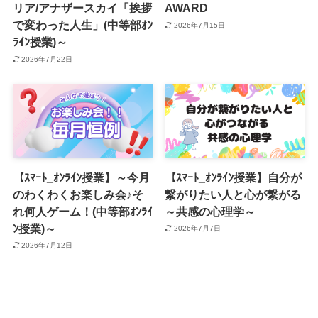
リア/アナザースカイ「挨拶
AWARD
で変わった人生」(中等部ｵﾝ
2026年7月15日
ﾗｲﾝ授業)～
2026年7月22日
【ｽﾏｰﾄ_ｵﾝﾗｲﾝ授業】～今月
【ｽﾏｰﾄ_ｵﾝﾗｲﾝ授業】自分が
のわくわくお楽しみ会♪そ
繋がりたい人と心が繋がる
れ何人ゲーム！(中等部ｵﾝﾗｲ
～共感の心理学～
ﾝ授業)～
2026年7月7日
2026年7月12日