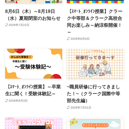
8月6日（木）～8月19日
【ｽﾏｰﾄ_ｵﾝﾗｲﾝ授業】クラー
（水）夏期閉室のお知らせ
ク中等部＆クラーク高校合
同お楽しみ～納涼祭開催！
2026年7月22日
～
2026年8月4日
【ｽﾏｰﾄ_ｵﾝﾗｲﾝ授業】～卒業
~職員研修に行ってきまし
生に聞く！受験体験記～
た！~（クラーク国際中等
部先生編）
2026年8月3日
2026年7月31日