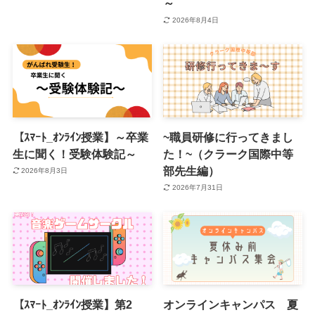
～
2026年8月4日
【ｽﾏｰﾄ_ｵﾝﾗｲﾝ授業】～卒業
~職員研修に行ってきまし
生に聞く！受験体験記～
た！~（クラーク国際中等
部先生編）
2026年8月3日
2026年7月31日
【ｽﾏｰﾄ_ｵﾝﾗｲﾝ授業】第2
オンラインキャンパス 夏