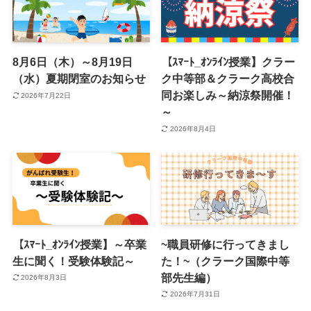
8月6日（木）～8月19日
【ｽﾏｰﾄ_ｵﾝﾗｲﾝ授業】クラー
（水）夏期閉室のお知らせ
ク中等部＆クラーク高校合
同お楽しみ～納涼祭開催！
2026年7月22日
～
2026年8月4日
【ｽﾏｰﾄ_ｵﾝﾗｲﾝ授業】～卒業
~職員研修に行ってきまし
生に聞く！受験体験記～
た！~（クラーク国際中等
部先生編）
2026年8月3日
2026年7月31日