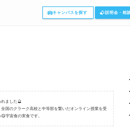
キャンパスを探す
説明会・相
れました🔮
、全国のクラーク高校と中等部を繋いだオンライン授業を受
😋宇宙食の実食です。