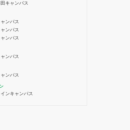
梅田キャンパス
キャンパス
キャンパス
キャンパス
キャンパス
キャンパス
ン
ラインキャンパス