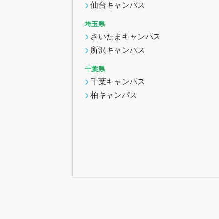
仙台キャンパス
埼玉県
さいたまキャンパス
所沢キャンパス
千葉県
千葉キャンパス
柏キャンパス