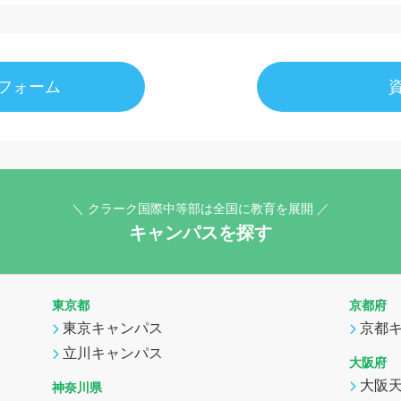
フォーム
＼ クラーク国際中等部は全国に教育を展開 ／
キャンパスを探す
東京都
京都府
東京キャンパス
京都
立川キャンパス
大阪府
大阪
神奈川県