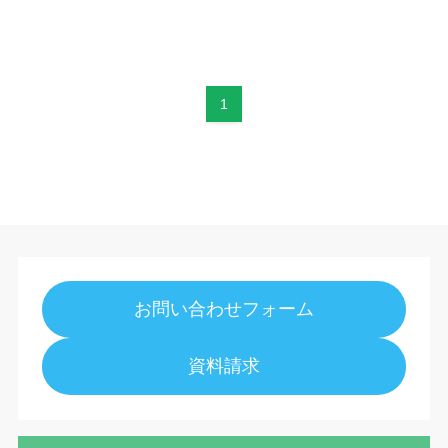
1
お問い合わせフォーム
資料請求