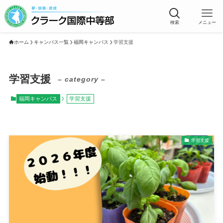
検索
メニュー
ホーム
キャンパス一覧
福岡キャンパス
学習支援
学習支援
– category –
福岡キャンパス
学習支援
学習支援