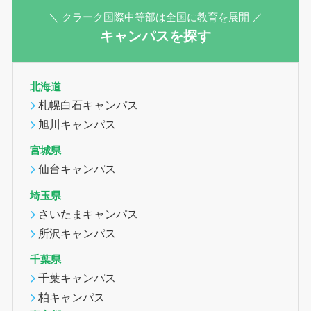
＼ クラーク国際中等部は全国に教育を展開 ／
キャンパスを探す
北海道
札幌白石キャンパス
旭川キャンパス
宮城県
仙台キャンパス
埼玉県
さいたまキャンパス
所沢キャンパス
千葉県
千葉キャンパス
柏キャンパス