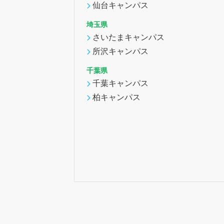
仙台キャンパス
埼玉県
さいたまキャンパス
所沢キャンパス
千葉県
千葉キャンパス
柏キャンパス