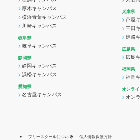
厚木キャンパス
兵庫県
横浜青葉キャンパス
芦屋
川崎キャンパス
三田
姫路
岐阜県
岐阜キャンパス
広島県
広島
静岡県
静岡キャンパス
福岡県
浜松キャンパス
福岡
愛知県
オンライ
名古屋キャンパス
オン
フリースクールについて
個人情報保護方針