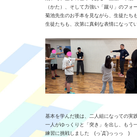
（かた）、そして力強い「蹴り」のフォ
菊池先生のお手本を見ながら、生徒たち
生徒たちも、次第に真剣な表情になって
基本を学んだ後は、二人組になっての実
一人がゆっくりと「突き」を出し、もう
練習に挑戦しました (っ`Д´)っっっ )