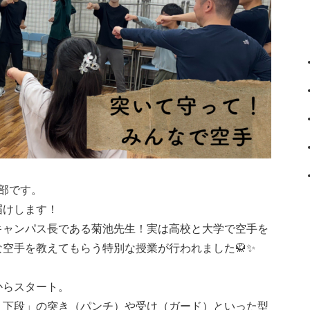
部です。
届けします！
キャンパス長である菊池先生！実は高校と大学で空手を
空手を教えてもらう特別な授業が行われました🥋✨
からスタート。
・下段」の突き（パンチ）や受け（ガード）といった型