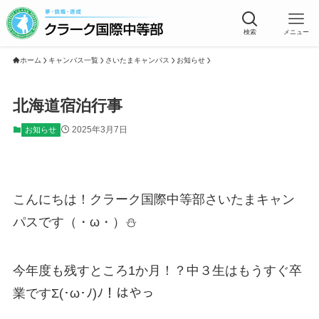
検索
メニュー
ホーム
キャンパス一覧
さいたまキャンパス
お知らせ
北海道宿泊行事
2025年3月7日
お知らせ
こんにちは！クラーク国際中等部さいたまキャン
パスです（・ω・）⛄
今年度も残すところ1か月！？中３生はもうすぐ卒
業ですΣ(･ω･ﾉ)ﾉ！はやっ