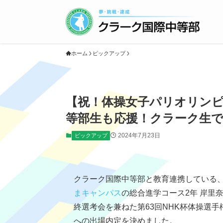
ホーム
ピックアップ
【祝！体操女子パリオリンピ
等部生も応援！クラーク生
2024年7月23日
ピックアップ
クラーク国際中等部と教育連携している、
まキャンパス
の総合進学コース2年 岸里
終選考会を兼ねた第63回NHK杯体操選
への出場内定を決めました。