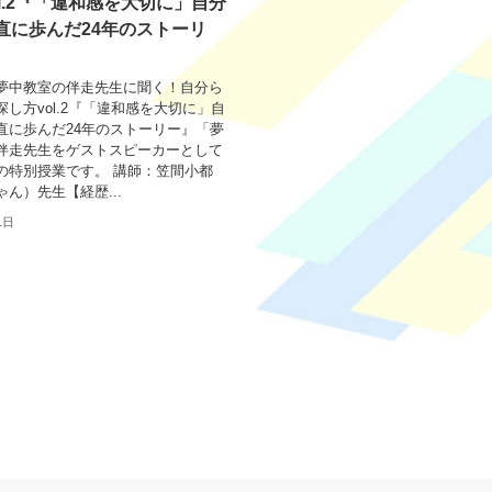
l.2『「違和感を大切に」自分
直に歩んだ24年のストーリ
夢中教室の伴走先生に聞く！自分ら
し方vol.2『「違和感を大切に」自
直に歩んだ24年のストーリー』「夢
伴走先生をゲストスピーカーとして
の特別授業です。 講師：笠間小都
ん）先生【経歴...
1日