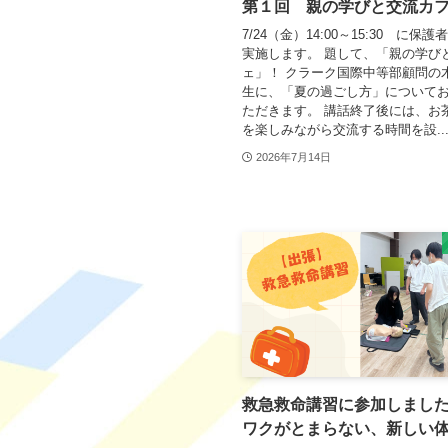
第１回 親の学びと交流カ
7/24（金）14:00～15:30 に保
実施します。 題して、「親の学び
ェ」！ クラーク国際中等部顧問の
生に、「夏の過ごし方」について
ただきます。 講話終了後には、お
を楽しみながら交流する時間を設..
2026年7月14日
救急救命講習に参加しまし
ワクがとまらない、新しい