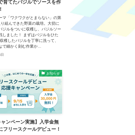
で育てたバジルでソースを作
！
ーマ「ワクワクがとまらない」の第
取り組んできた野菜の栽培。大切に
バジルをついに収穫し、バジルソー
戦しました！ まずはバジルをひた
 収穫したバジルを丁寧に洗って、
で細かく刻む作業か...
5日
お知らせ
キャンペーン実施】入学金無
にフリースクールデビュー！