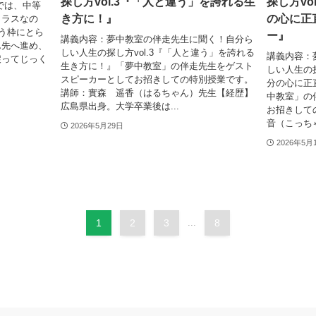
探し方vol.3『「人と違う」を誇れる生
探し方vo
では、中等
き方に！』
の心に正
クラスなの
う枠にとら
ー』
講義内容：夢中教室の伴走先生に聞く！自分ら
ん先へ進め、
しい人生の探し方vol.3『「人と違う」を誇れる
講義内容：
戻ってじっく
生き方に！』「夢中教室」の伴走先生をゲスト
しい人生の探
.
スピーカーとしてお招きしての特別授業です。
分の心に正
講師：實森 遥香（はるちゃん）先生【経歴】
中教室」の
広島県出身。大学卒業後は...
お招きして
音（こっちゃ
2026年5月29日
2026年5月
1
2
3
...
8