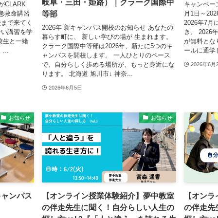
岐阜・三田・姫路）｜クラーク国際中
CLARK
キャンペーン
等部
救急救命講習
月1日～20
校まで来てく
2026年7
2026年 新キャンパス開校のお知らせ あなたの
ない講習を学
き、 202
暮らす町に、 新しい学びの場が 生まれます。
校生と一緒
が無料とな
クラーク国際中等部は2026年、新たに5つのキ
..
ールに通学し
ャンパスを開校します。 一人ひとりのペース
で、自分らしく歩める場所が、もっと身近にな
2026年6月
ります。 北海道 旭川市↓ 神奈...
2026年6月5日
お知らせ
お知らせ
キャンパス
【オンライン授業体験紹介】夢中教室
【オンラ
の伴走先生に聞く！自分らしい人生の
の伴走先