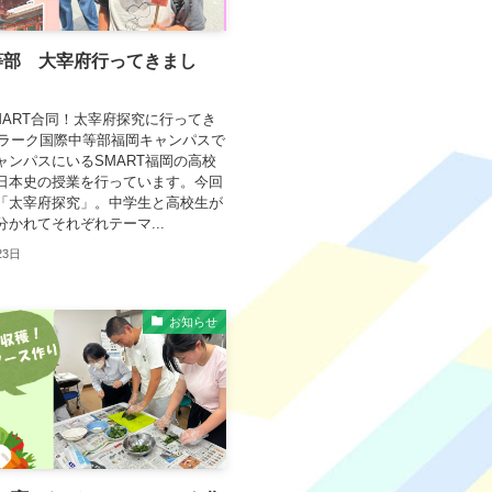
等部 大宰府行ってきまし
MART合同！太宰府探究に行ってき
クラーク国際中等部福岡キャンパスで
ャンパスにいるSMART福岡の高校
日本史の授業を行っています。今回
「太宰府探究」。中学生と高校生が
かれてそれぞれテーマ...
23日
お知らせ