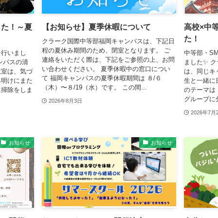
した！～夏
【お知らせ】夏季休暇について
高校×中
た！
クラーク国際中等部福岡キャンパスは、下記日
程の夏休み期間のため、閉室となります。 ご
を行いまし
中等部・S
連絡をいただく際は、下記をご参照の上、お問
ンパスの清
ました✨ 
い合わせください。 夏季休暇中の窓口につい
教室は、気づ
は、同じキ
て 福岡キャンパスの夏季休暇期間は ８/６
み明けにまた
生と一緒に
（木）〜８/19（水）です。 この間...
に掃除をしま
のテーマは
グループに分
2026年8月3日
2026年7月
お知らせ
お知らせ