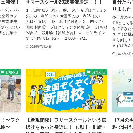
フェ開催！
サマースクール2026開催決定！！！
自分たち
りました
護者イベントを
１．日程 8/5（水）、8/6（木）★プログラミン
と交流カフ
グのみ、8/20（木）★国際のみ、8/25（火）
今年度のテ
木村素也先
9:30～16:00 ※ お弁当付き⭐ ２．内容 ①
1弾として
お話をしてい
国際体験 ② プログラミング体験 ③ ICT教材
育ててきた
茶とお菓子
体験 ３．説明会【参加必須】 ※ オンライン
ス作りに挑
.
でも可能 7/17（金） 17:00～ 7/2...
すら刻む！
まずはみんな
2026年7月14日
2026年6月
お知らせ
お知らせ
た！〜ワク
【新規開校】フリースクールという選
【7月の
体験〜
択肢をもっと身近に！（旭川・川崎・
料でお得