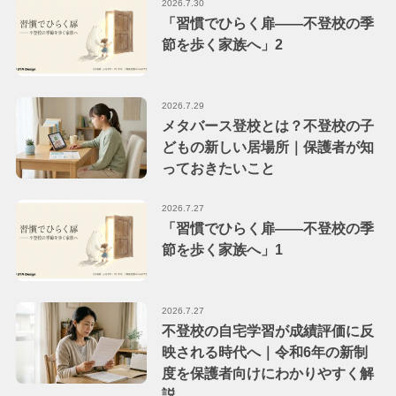
2026.7.30
「習慣でひらく扉――不登校の季
節を歩く家族へ」2
2026.7.29
メタバース登校とは？不登校の子
どもの新しい居場所｜保護者が知
っておきたいこと
2026.7.27
「習慣でひらく扉――不登校の季
節を歩く家族へ」1
2026.7.27
不登校の自宅学習が成績評価に反
映される時代へ｜令和6年の新制
度を保護者向けにわかりやすく解
説