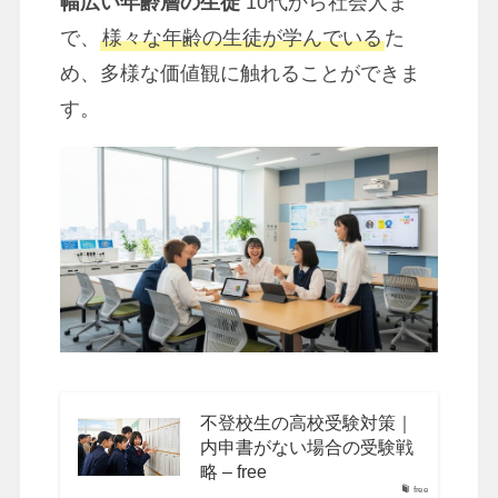
幅広い年齢層の生徒
10代から社会人ま
で、
様々な年齢の生徒が学んでいる
た
め、多様な価値観に触れることができま
す。
不登校生の高校受験対策｜
内申書がない場合の受験戦
略 – free
free