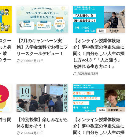
スクー
【7月のキャンペーン実
【オンライン授業体験紹
っと身
施】入学金無料でお得にフ
介】夢中教室の伴走先生に
・岐
リースクールデビュー！
聞く！自分らしい人生の探
クラー
し方vol.3『「人と違う」
2026年6月17日
を誇れる生き方に！』
2026年6月3日
伴う閉
【特別授業】楽しみながら
【オンライン授業体験紹
体を動かそう！
介】夢中教室の伴走先生に
聞く！自分らしい人生の探
2026年4月13日