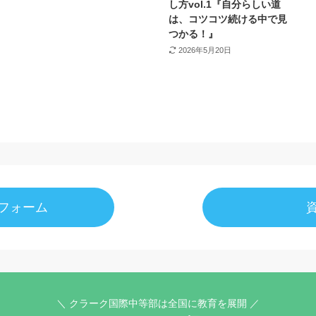
し方vol.1『自分らしい道
は、コツコツ続ける中で見
つかる！』
2026年5月20日
フォーム
＼ クラーク国際中等部は全国に教育を展開 ／