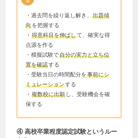
・過去問を繰り返し解き、
出題傾
向
を把握する
・
得意科目を伸ばし
て、確実な得
点源を作る
・模擬試験で
自分の実力と立ち位
置を確認
する
・受験当日の時間配分を
事前にシ
ミュレーション
する
・
複数校に出願
し、受験機会を確
保する
④ 高校卒業程度認定試験というルー