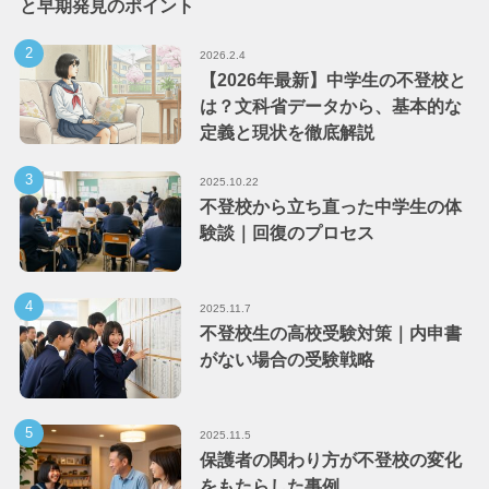
と早期発見のポイント
2026.2.4
【2026年最新】中学生の不登校と
は？文科省データから、基本的な
定義と現状を徹底解説
2025.10.22
不登校から立ち直った中学生の体
験談｜回復のプロセス
2025.11.7
不登校生の高校受験対策｜内申書
がない場合の受験戦略
2025.11.5
保護者の関わり方が不登校の変化
をもたらした事例