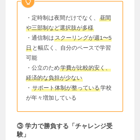
・定時制は夜間だけでなく、
昼間
や三部制など選択肢が多様
・通信制は
スクーリングが週1〜5
日
と幅広く、自分のペースで学習
可能
・公立のため
学費が比較的安く、
経済的な負担が少ない
・
サポート体制が整っている
学校
が年々増加している
③ 学力で勝負する「チャレンジ受
験」