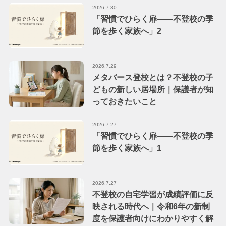
2026.7.30
「習慣でひらく扉――不登校の季
節を歩く家族へ」2
2026.7.29
メタバース登校とは？不登校の子
どもの新しい居場所｜保護者が知
っておきたいこと
2026.7.27
「習慣でひらく扉――不登校の季
節を歩く家族へ」1
2026.7.27
不登校の自宅学習が成績評価に反
映される時代へ｜令和6年の新制
度を保護者向けにわかりやすく解